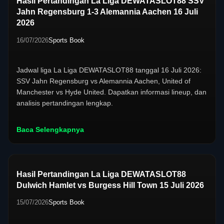
Hasil Pertandingan La Liga DEWATASLOT88 SSV
Jahn Regensburg 1-3 Alemannia Aachen 16 Juli
2026
16/07/2026
Sports Book
Jadwal liga La Liga DEWATASLOT88 tanggal 16 Juli 2026:
SSV Jahn Regensburg vs Alemannia Aachen, United of
Manchester vs Hyde United. Dapatkan informasi lineup, dan
analisis pertandingan lengkap.
Baca Selengkapnya
Hasil Pertandingan La Liga DEWATASLOT88
Dulwich Hamlet vs Burgess Hill Town 15 Juli 2026
15/07/2026
Sports Book