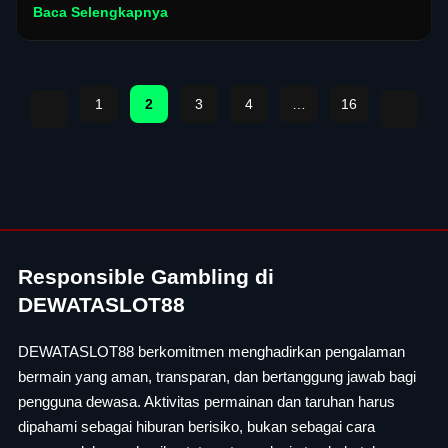
Baca Selengkapnya
1
2
3
4
…
16
Responsible Gambling di
DEWATASLOT88
DEWATASLOT88 berkomitmen menghadirkan pengalaman
bermain yang aman, transparan, dan bertanggung jawab bagi
pengguna dewasa. Aktivitas permainan dan taruhan harus
dipahami sebagai hiburan berisiko, bukan sebagai cara