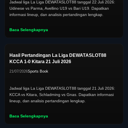
Jadwal liga La Liga DEWATASLOT88 tanggal 22 Juli 2026:
Udinese vs Parma, Avellino U19 vs Bari U19. Dapatkan
informasi lineup, dan analisis pertandingan lengkap.
Baca Selengkapnya
Hasil Pertandingan La Liga DEWATASLOT88
KCCA 1-0 Kitara 21 Juli 2026
21/07/2026
Sports Book
Jadwal liga La Liga DEWATASLOT88 tanggal 21 Juli 2026:
KCCA vs Kitara, Schladming vs Gnas. Dapatkan informasi
lineup, dan analisis pertandingan lengkap.
Baca Selengkapnya