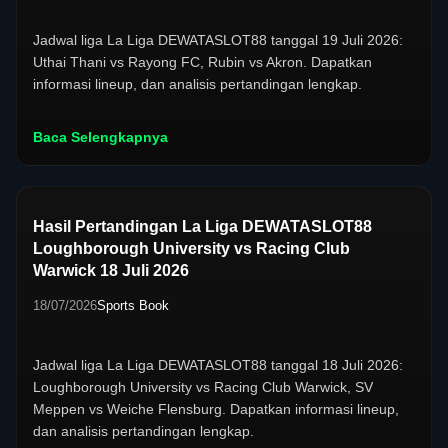
Jadwal liga La Liga DEWATASLOT88 tanggal 19 Juli 2026:
Uthai Thani vs Rayong FC, Rubin vs Akron. Dapatkan
informasi lineup, dan analisis pertandingan lengkap.
Baca Selengkapnya
Hasil Pertandingan La Liga DEWATASLOT88
Loughborough University vs Racing Club
Warwick 18 Juli 2026
18/07/2026
Sports Book
Jadwal liga La Liga DEWATASLOT88 tanggal 18 Juli 2026:
Loughborough University vs Racing Club Warwick, SV
Meppen vs Weiche Flensburg. Dapatkan informasi lineup,
dan analisis pertandingan lengkap.