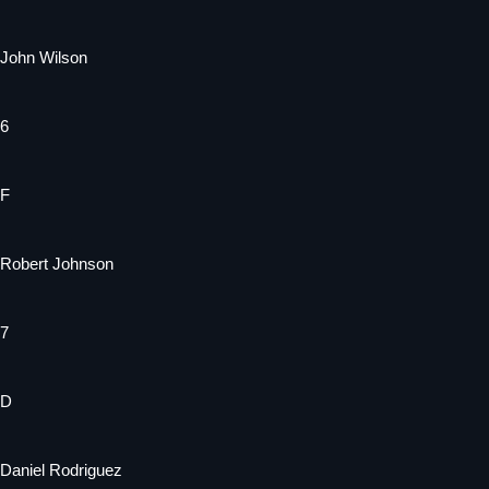
John Wilson
6
F
Robert Johnson
7
D
Daniel Rodriguez