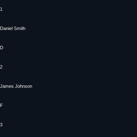
1
Daniel Smith
D
2
James Johnson
F
3