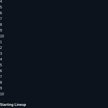
4
5
6
7
8
9
10
1
2
3
4
5
6
7
8
9
10
Starting Lineup