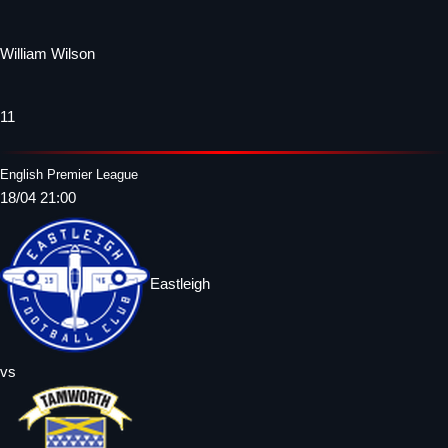
William Wilson
11
English Premier League
18/04 21:00
Eastleigh
vs