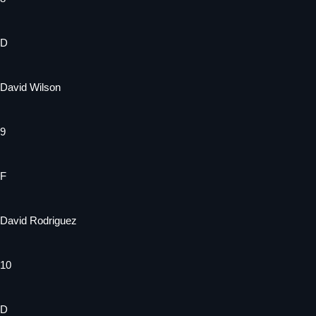
D
David Wilson
9
F
David Rodriguez
10
D