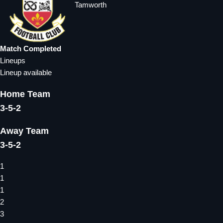
Tamworth
Match Completed
Lineups
Lineup available
Home Team
3-5-2
Away Team
3-5-2
1
1
1
2
3