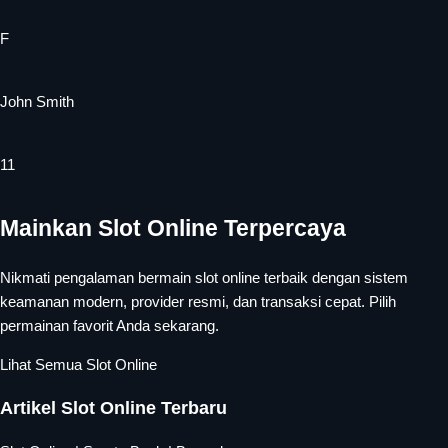
F
John Smith
11
Mainkan Slot Online Terpercaya
Nikmati pengalaman bermain slot online terbaik dengan sistem
keamanan modern, provider resmi, dan transaksi cepat. Pilih
permainan favorit Anda sekarang.
Lihat Semua Slot Online
Artikel Slot Online Terbaru