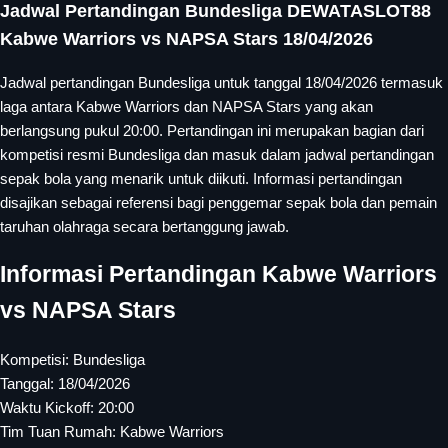
Jadwal Pertandingan Bundesliga DEWATASLOT88
Kabwe Warriors vs NAPSA Stars 18/04/2026
Jadwal pertandingan Bundesliga untuk tanggal 18/04/2026 termasuk
laga antara Kabwe Warriors dan NAPSA Stars yang akan
berlangsung pukul 20:00. Pertandingan ini merupakan bagian dari
kompetisi resmi Bundesliga dan masuk dalam jadwal pertandingan
sepak bola yang menarik untuk diikuti. Informasi pertandingan
disajikan sebagai referensi bagi penggemar sepak bola dan pemain
taruhan olahraga secara bertanggung jawab.
Informasi Pertandingan Kabwe Warriors
vs NAPSA Stars
Kompetisi: Bundesliga
Tanggal: 18/04/2026
Waktu Kickoff: 20:00
Tim Tuan Rumah: Kabwe Warriors