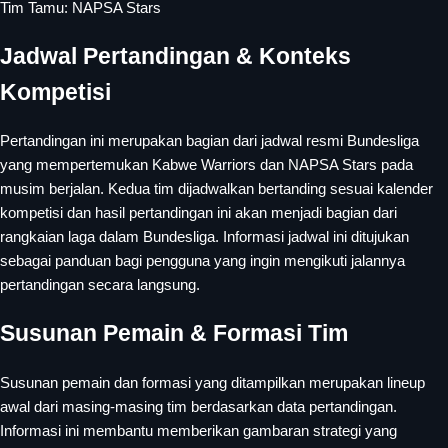
Tim Tamu: NAPSA Stars
Jadwal Pertandingan & Konteks
Kompetisi
Pertandingan ini merupakan bagian dari jadwal resmi Bundesliga
yang mempertemukan Kabwe Warriors dan NAPSA Stars pada
musim berjalan. Kedua tim dijadwalkan bertanding sesuai kalender
kompetisi dan hasil pertandingan ini akan menjadi bagian dari
rangkaian laga dalam Bundesliga. Informasi jadwal ini ditujukan
sebagai panduan bagi pengguna yang ingin mengikuti jalannya
pertandingan secara langsung.
Susunan Pemain & Formasi Tim
Susunan pemain dan formasi yang ditampilkan merupakan lineup
awal dari masing-masing tim berdasarkan data pertandingan.
Informasi ini membantu memberikan gambaran strategi yang