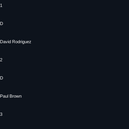
1
D
David Rodriguez
2
D
Paul Brown
3