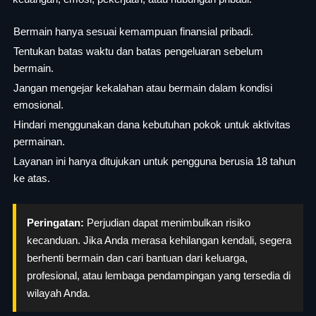
Bermain hanya sesuai kemampuan finansial pribadi.
Tentukan batas waktu dan batas pengeluaran sebelum
bermain.
Jangan mengejar kekalahan atau bermain dalam kondisi
emosional.
Hindari menggunakan dana kebutuhan pokok untuk aktivitas
permainan.
Layanan ini hanya ditujukan untuk pengguna berusia 18 tahun
ke atas.
Peringatan:
Perjudian dapat menimbulkan risiko
kecanduan. Jika Anda merasa kehilangan kendali, segera
berhenti bermain dan cari bantuan dari keluarga,
profesional, atau lembaga pendampingan yang tersedia di
wilayah Anda.