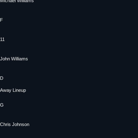
Michael Williams
F
11
John Williams
D
Away Lineup
G
Chris Johnson