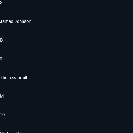
8
James Johnson
D
9
Thomas Smith
M
10