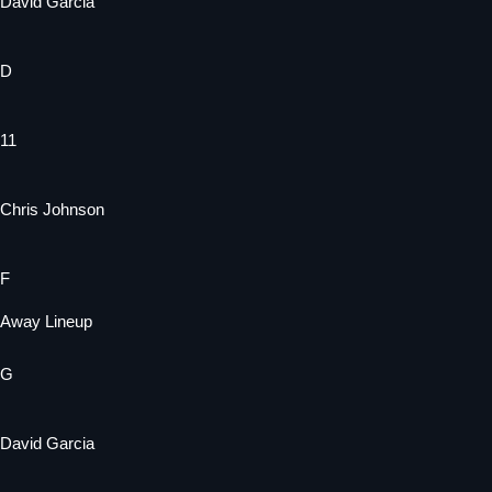
David Garcia
D
11
Chris Johnson
F
Away Lineup
G
David Garcia