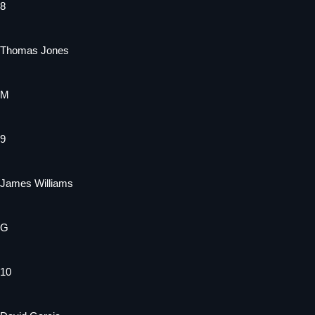
8
Thomas Jones
M
9
James Williams
G
10