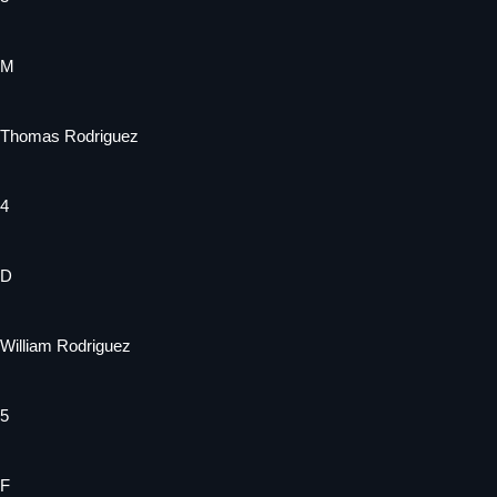
M
Thomas Rodriguez
4
D
William Rodriguez
5
F