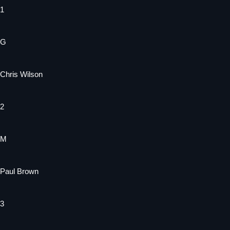
1
G
Chris Wilson
2
M
Paul Brown
3