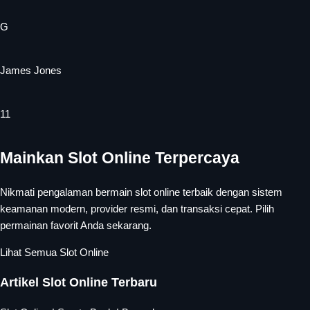
G
James Jones
11
Mainkan Slot Online Terpercaya
Nikmati pengalaman bermain slot online terbaik dengan sistem
keamanan modern, provider resmi, dan transaksi cepat. Pilih
permainan favorit Anda sekarang.
Lihat Semua Slot Online
Artikel Slot Online Terbaru