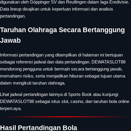
digunakan oleh Göppinger SV dan Reutlingen dalam laga Eredivisie.
Data lineup disajikan untuk keperluan informasi dan analisis
pertandingan.
Taruhan Olahraga Secara Bertanggung
Jawab
Informasi pertandingan yang ditampilkan di halaman ini bertujuan
sebagai referensi jadwal dan data pertandingan. DEWATASLOT88
mendorong pengguna untuk bermain secara bertanggung jawab,
memahami risiko, serta menjadikan hiburan sebagai tujuan utama
dalam mengikuti taruhan olahraga.
Lihat jadwal pertandingan lainnya di
Sports Book
atau kunjungi
DEWATASLOT88
sebagai situs slot, casino, dan taruhan bola online
terpercaya.
Hasil Pertandingan Bola