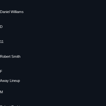
Daniel Williams
D
11
Robert Smith
F
Away Lineup
M