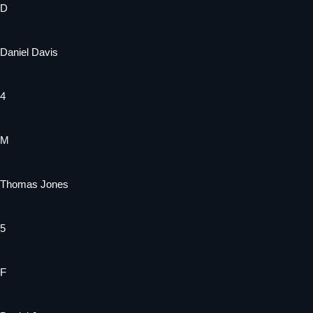
D
Daniel Davis
4
M
Thomas Jones
5
F