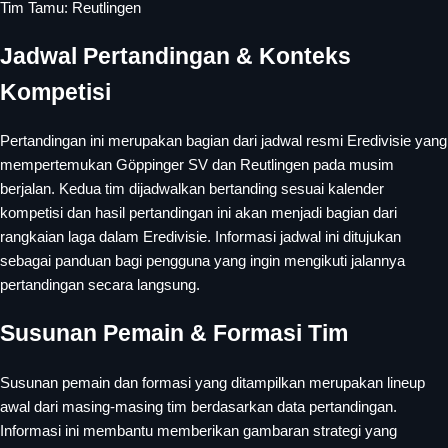
Tim Tamu: Reutlingen
Jadwal Pertandingan & Konteks
Kompetisi
Pertandingan ini merupakan bagian dari jadwal resmi Eredivisie yang
mempertemukan Göppinger SV dan Reutlingen pada musim
berjalan. Kedua tim dijadwalkan bertanding sesuai kalender
kompetisi dan hasil pertandingan ini akan menjadi bagian dari
rangkaian laga dalam Eredivisie. Informasi jadwal ini ditujukan
sebagai panduan bagi pengguna yang ingin mengikuti jalannya
pertandingan secara langsung.
Susunan Pemain & Formasi Tim
Susunan pemain dan formasi yang ditampilkan merupakan lineup
awal dari masing-masing tim berdasarkan data pertandingan.
Informasi ini membantu memberikan gambaran strategi yang