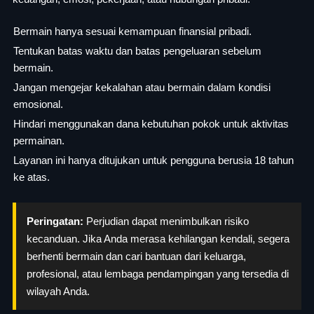
Bermain hanya sesuai kemampuan finansial pribadi.
Tentukan batas waktu dan batas pengeluaran sebelum
bermain.
Jangan mengejar kekalahan atau bermain dalam kondisi
emosional.
Hindari menggunakan dana kebutuhan pokok untuk aktivitas
permainan.
Layanan ini hanya ditujukan untuk pengguna berusia 18 tahun
ke atas.
Peringatan:
Perjudian dapat menimbulkan risiko
kecanduan. Jika Anda merasa kehilangan kendali, segera
berhenti bermain dan cari bantuan dari keluarga,
profesional, atau lembaga pendampingan yang tersedia di
wilayah Anda.