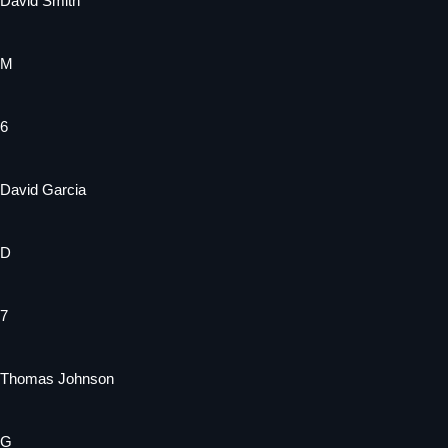
David Smith
M
6
David Garcia
D
7
Thomas Johnson
G