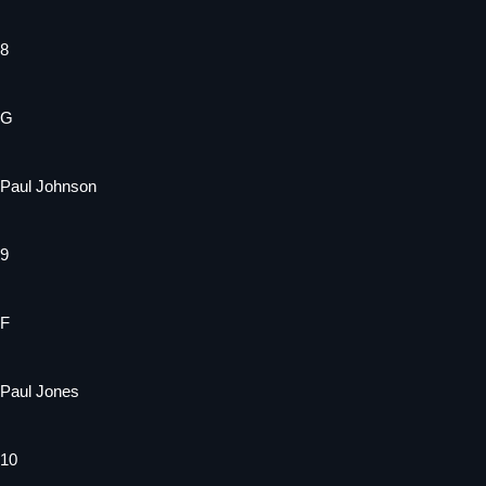
8
G
Paul Johnson
9
F
Paul Jones
10