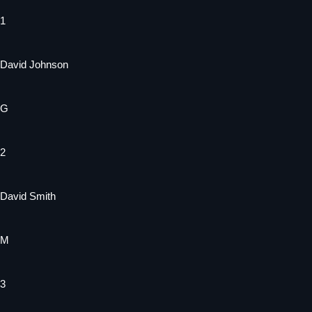
1
David Johnson
G
2
David Smith
M
3