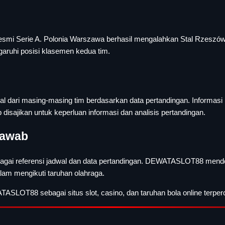
l resmi Serie A. Polonia Warszawa berhasil mengalahkan Stal Rzeszów
aruhi posisi klasemen kedua tim.
l dari masing-masing tim berdasarkan data pertandingan. Informas
disajikan untuk keperluan informasi dan analisis pertandingan.
Jawab
 sebagai referensi jadwal dan data pertandingan. DEWATASLOT88 men
lam mengikuti taruhan olahraga.
TASLOT88
sebagai situs slot, casino, dan taruhan bola online terper