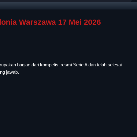
lonia Warszawa 17 Mei 2026
upakan bagian dari kompetisi resmi Serie A dan telah selesai
ung jawab.