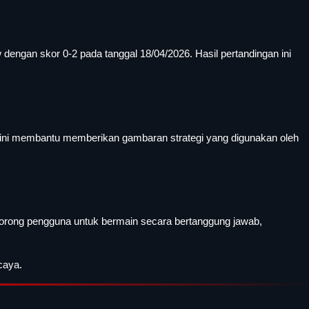
 dengan skor 0-2 pada tanggal 18/04/2026. Hasil pertandingan ini
i ini membantu memberikan gambaran strategi yang digunakan oleh
dorong pengguna untuk bermain secara bertanggung jawab,
caya.