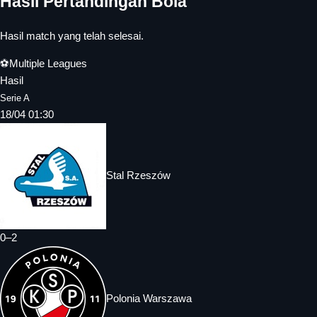
Hasil Pertandingan Bola
Hasil match yang telah selesai.
⚽
Multiple Leagues
Hasil
Serie A
18/04 01:30
Stal Rzeszów
0
–
2
Polonia Warszawa