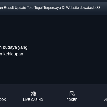
o Togel Terpercaya Di Website dewataslot88
 budaya yang
an kehidupan
OOK
LIVE CASINO
POKER
A