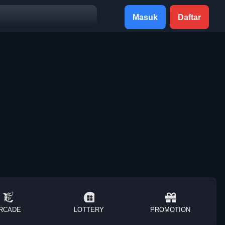
Masuk
Daftar
RCADE
LOTTERY
PROMOTION