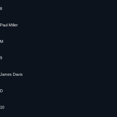
8
Paul Miller
M
9
James Davis
D
10