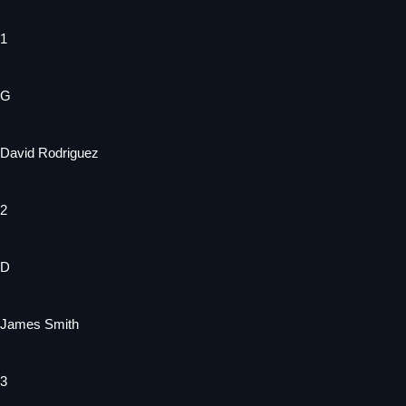
1
G
David Rodriguez
2
D
James Smith
3