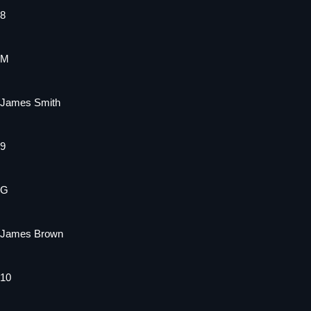
8
M
James Smith
9
G
James Brown
10