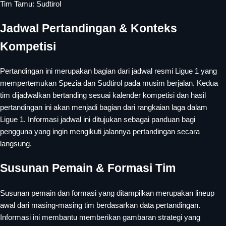
Tim Tamu: Sudtirol
Jadwal Pertandingan & Konteks
Kompetisi
Pertandingan ini merupakan bagian dari jadwal resmi Ligue 1 yang
mempertemukan Spezia dan Sudtirol pada musim berjalan. Kedua
tim dijadwalkan bertanding sesuai kalender kompetisi dan hasil
pertandingan ini akan menjadi bagian dari rangkaian laga dalam
Ligue 1. Informasi jadwal ini ditujukan sebagai panduan bagi
pengguna yang ingin mengikuti jalannya pertandingan secara
langsung.
Susunan Pemain & Formasi Tim
Susunan pemain dan formasi yang ditampilkan merupakan lineup
awal dari masing-masing tim berdasarkan data pertandingan.
Informasi ini membantu memberikan gambaran strategi yang