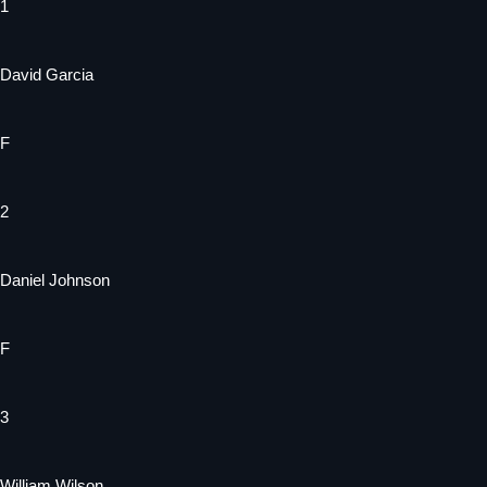
1
David Garcia
F
2
Daniel Johnson
F
3
William Wilson