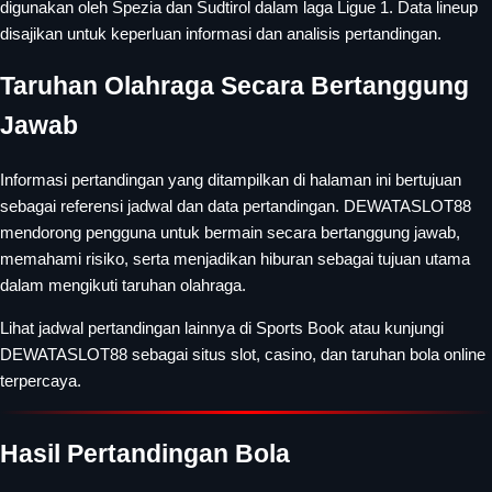
digunakan oleh Spezia dan Sudtirol dalam laga Ligue 1. Data lineup
disajikan untuk keperluan informasi dan analisis pertandingan.
Taruhan Olahraga Secara Bertanggung
Jawab
Informasi pertandingan yang ditampilkan di halaman ini bertujuan
sebagai referensi jadwal dan data pertandingan. DEWATASLOT88
mendorong pengguna untuk bermain secara bertanggung jawab,
memahami risiko, serta menjadikan hiburan sebagai tujuan utama
dalam mengikuti taruhan olahraga.
Lihat jadwal pertandingan lainnya di
Sports Book
atau kunjungi
DEWATASLOT88
sebagai situs slot, casino, dan taruhan bola online
terpercaya.
Hasil Pertandingan Bola