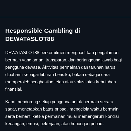
Responsible Gambling di
DEWATASLOT88
DEWATASLOT88 berkomitmen menghadirkan pengalaman
bermain yang aman, transparan, dan bertanggung jawab bagi
pengguna dewasa. Aktivitas permainan dan taruhan harus
dipahami sebagai hiburan berisiko, bukan sebagai cara
memperoleh penghasilan tetap atau solusi atas kebutuhan
finansial.
Kami mendorong setiap pengguna untuk bermain secara
sadar, menetapkan batas pribadi, mengelola waktu bermain,
serta berhenti ketika permainan mulai memengaruhi kondisi
keuangan, emosi, pekerjaan, atau hubungan pribadi.