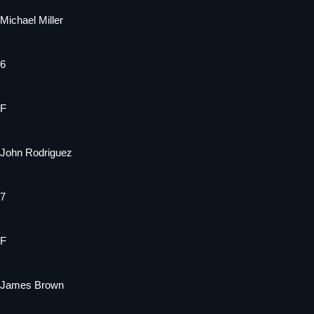
Michael Miller
6
F
John Rodriguez
7
F
James Brown