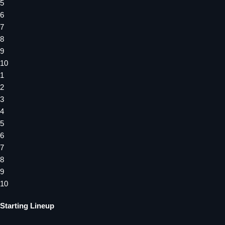
5
6
7
8
9
10
1
2
3
4
5
6
7
8
9
10
Starting Lineup