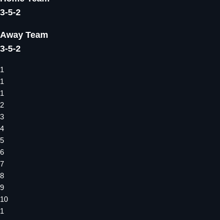
3-5-2
Away Team
3-5-2
1
1
1
2
3
4
5
6
7
8
9
10
1