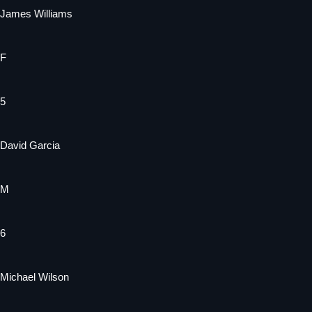
James Williams
F
5
David Garcia
M
6
Michael Wilson