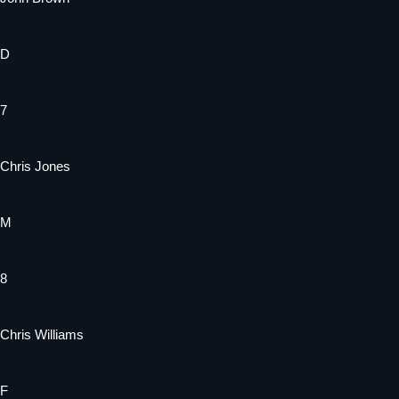
D
7
Chris Jones
M
8
Chris Williams
F