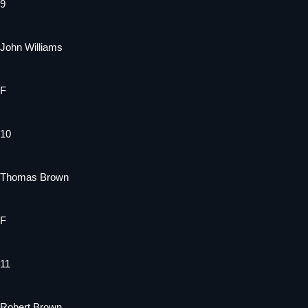
9
John Williams
F
10
Thomas Brown
F
11
Robert Brown