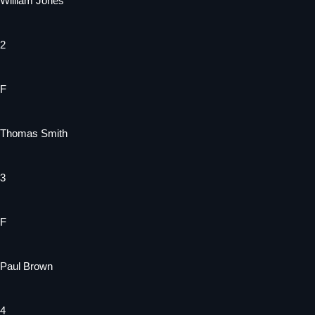
William Jones
2
F
Thomas Smith
3
F
Paul Brown
4