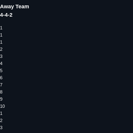
Away Team
4-4-2
1
1
1
2
3
4
5
6
7
8
9
10
1
2
3