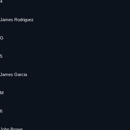
4
James Rodriguez
G
5
James Garcia
M
6
John Brown