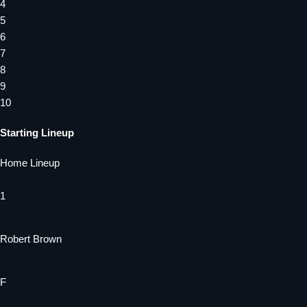
4
5
6
7
8
9
10
Starting Lineup
Home Lineup
1
Robert Brown
F