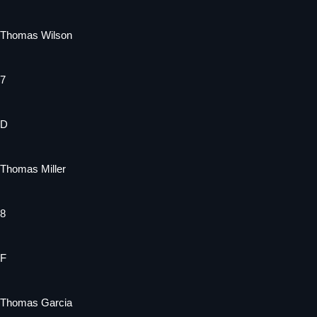
Thomas Wilson
7
D
Thomas Miller
8
F
Thomas Garcia