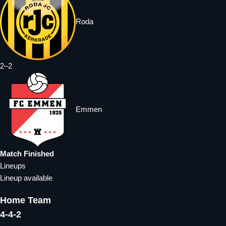
Roda
2
–
2
Emmen
Match Finished
Lineups
Lineup available
Home Team
4-4-2