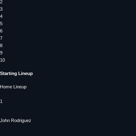
2
3
4
5
6
7
8
9
10
Starting Lineup
Home Lineup
1
John Rodriguez