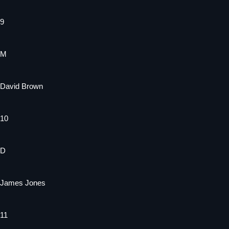
9
M
David Brown
10
D
James Jones
11