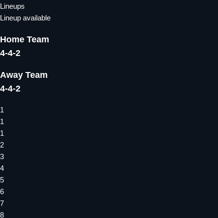
Lineups
Lineup available
Home Team
4-4-2
Away Team
4-4-2
1
1
1
2
3
4
5
6
7
8