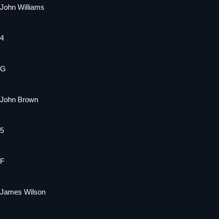
John Williams
4
G
John Brown
5
F
James Wilson