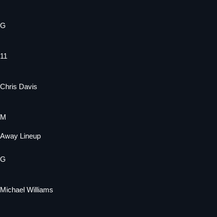
G
11
Chris Davis
M
Away Lineup
G
Michael Williams