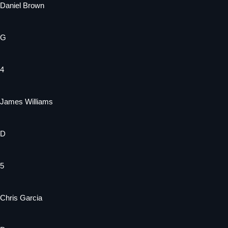
Daniel Brown
G
4
James Williams
D
5
Chris Garcia