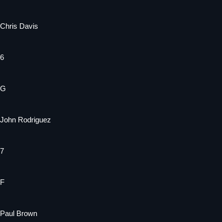
Chris Davis
6
G
John Rodriguez
7
F
Paul Brown