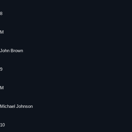
8
M
John Brown
9
M
Michael Johnson
10