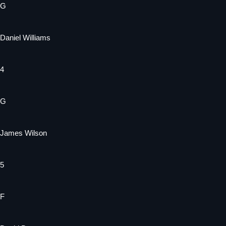
G
Daniel Williams
4
G
James Wilson
5
F