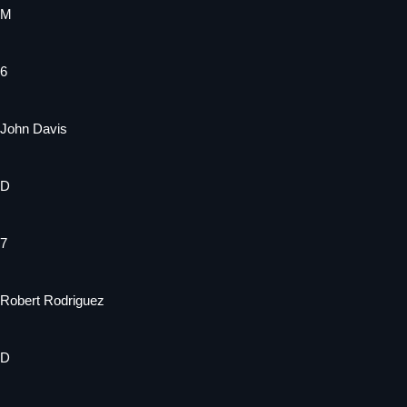
M
6
John Davis
D
7
Robert Rodriguez
D