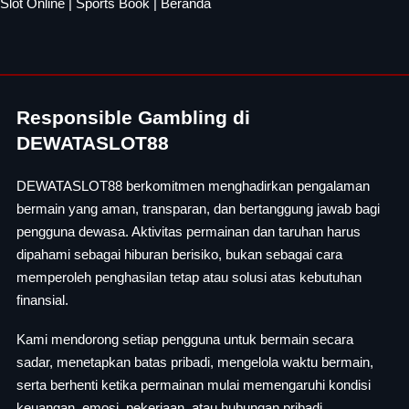
Slot Online
|
Sports Book
|
Beranda
Responsible Gambling di
DEWATASLOT88
DEWATASLOT88 berkomitmen menghadirkan pengalaman
bermain yang aman, transparan, dan bertanggung jawab bagi
pengguna dewasa. Aktivitas permainan dan taruhan harus
dipahami sebagai hiburan berisiko, bukan sebagai cara
memperoleh penghasilan tetap atau solusi atas kebutuhan
finansial.
Kami mendorong setiap pengguna untuk bermain secara
sadar, menetapkan batas pribadi, mengelola waktu bermain,
serta berhenti ketika permainan mulai memengaruhi kondisi
keuangan, emosi, pekerjaan, atau hubungan pribadi.