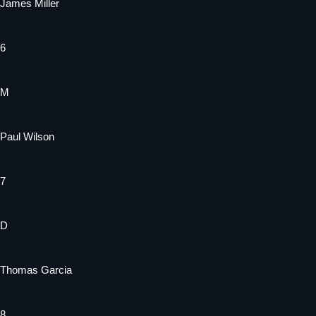
James Miller
6
M
Paul Wilson
7
D
Thomas Garcia
8