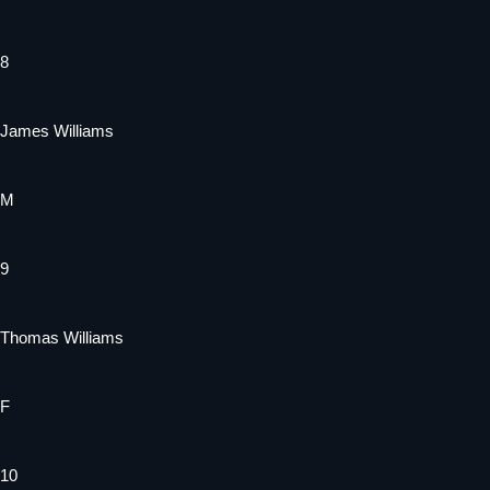
8
James Williams
M
9
Thomas Williams
F
10