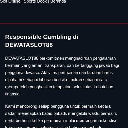
Slot Online
|
Sports Book
|
Beranda
Responsible Gambling di
DEWATASLOT88
DEWATASLOT88 berkomitmen menghadirkan pengalaman
bermain yang aman, transparan, dan bertanggung jawab bagi
pengguna dewasa. Aktivitas permainan dan taruhan harus
dipahami sebagai hiburan berisiko, bukan sebagai cara
memperoleh penghasilan tetap atau solusi atas kebutuhan
finansial.
Kami mendorong setiap pengguna untuk bermain secara
sadar, menetapkan batas pribadi, mengelola waktu bermain,
serta berhenti ketika permainan mulai memengaruhi kondisi
keuangan, emosi, pekerjaan, atau hubungan pribadi.