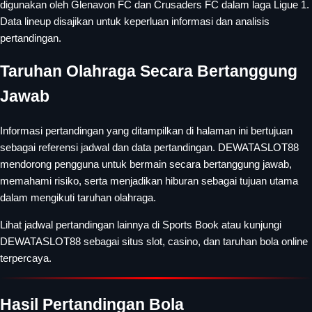
digunakan oleh Glenavon FC dan Crusaders FC dalam laga Ligue 1.
Data lineup disajikan untuk keperluan informasi dan analisis
pertandingan.
Taruhan Olahraga Secara Bertanggung
Jawab
Informasi pertandingan yang ditampilkan di halaman ini bertujuan
sebagai referensi jadwal dan data pertandingan. DEWATASLOT88
mendorong pengguna untuk bermain secara bertanggung jawab,
memahami risiko, serta menjadikan hiburan sebagai tujuan utama
dalam mengikuti taruhan olahraga.
Lihat jadwal pertandingan lainnya di
Sports Book
atau kunjungi
DEWATASLOT88
sebagai situs slot, casino, dan taruhan bola online
terpercaya.
Hasil Pertandingan Bola