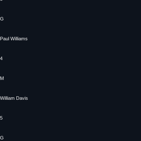
G
Paul Williams
4
M
William Davis
5
G