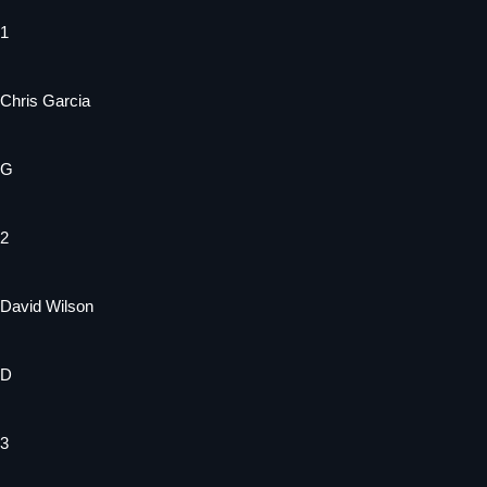
1
Chris Garcia
G
2
David Wilson
D
3