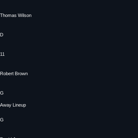
Thomas Wilson
D
11
Robert Brown
G
Away Lineup
G