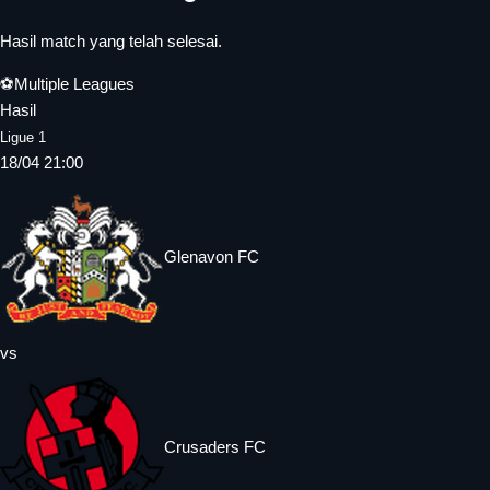
Hasil match yang telah selesai.
⚽
Multiple Leagues
Hasil
Ligue 1
18/04 21:00
Glenavon FC
vs
Crusaders FC