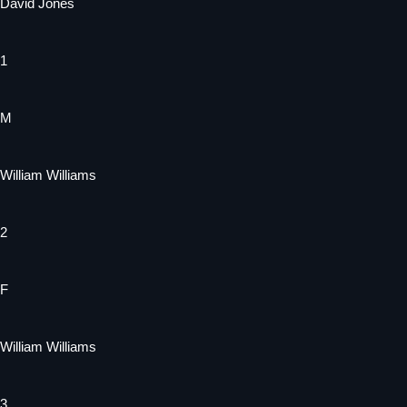
David Jones
1
M
William Williams
2
F
William Williams
3