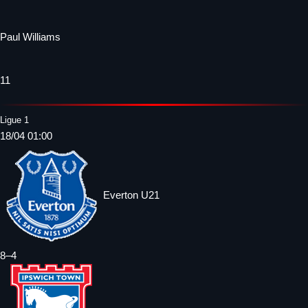
Paul Williams
11
Ligue 1
18/04 01:00
Everton U21
8
–
4