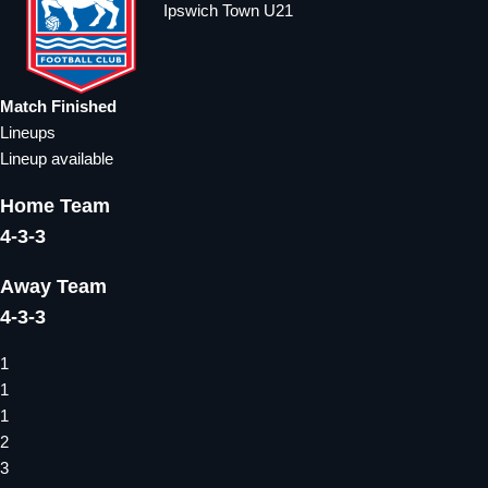
Ipswich Town U21
Match Finished
Lineups
Lineup available
Home Team
4-3-3
Away Team
4-3-3
1
1
1
2
3