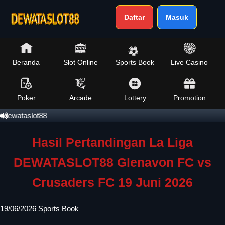
Daftar
Masuk
Beranda
Slot Online
Sports Book
Live Casino
Poker
Arcade
Lottery
Promotion
taslot88
Hasil Pertandingan La Liga
DEWATASLOT88 Glenavon FC vs
Crusaders FC 19 Juni 2026
19/06/2026
Sports Book