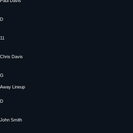
Paul Davis
D
11
Chris Davis
G
Away Lineup
D
John Smith