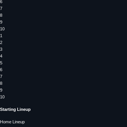
6
7
8
9
10
1
2
3
4
5
6
7
8
9
10
Starting Lineup
Home Lineup