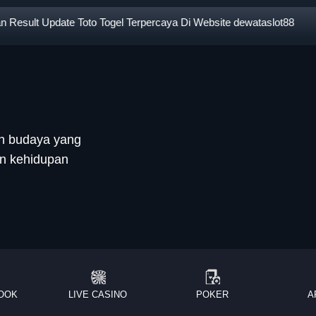
o Togel Terpercaya Di Website dewataslot88
 budaya yang
an kehidupan
OOK
LIVE CASINO
POKER
A