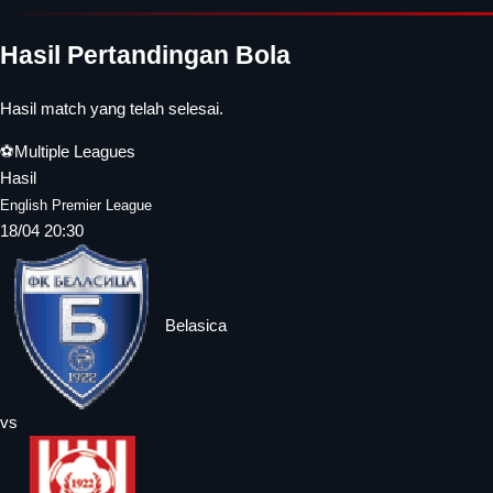
Hasil Pertandingan Bola
Hasil match yang telah selesai.
⚽
Multiple Leagues
Hasil
English Premier League
18/04 20:30
Belasica
vs