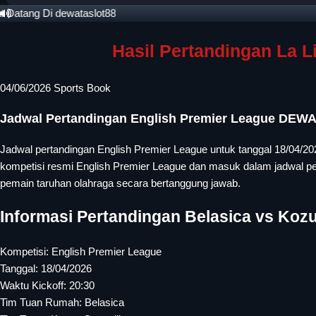
ang Di dewataslot88
Hasil Pertandingan La 
04/06/2026
Sports Book
Jadwal Pertandingan English Premier League DEWA
Jadwal pertandingan English Premier League untuk tanggal 18/04/20
kompetisi resmi English Premier League dan masuk dalam jadwal pert
pemain taruhan olahraga secara bertanggung jawab.
Informasi Pertandingan Belasica vs Kozu
Kompetisi: English Premier League
Tanggal: 18/04/2026
Waktu Kickoff: 20:30
Tim Tuan Rumah: Belasica