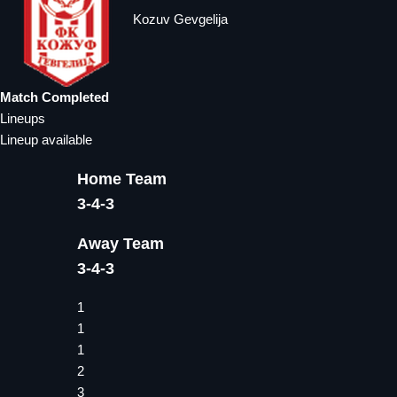
Kozuv Gevgelija
Match Completed
Lineups
Lineup available
Home Team
3-4-3
Away Team
3-4-3
1
1
1
2
3